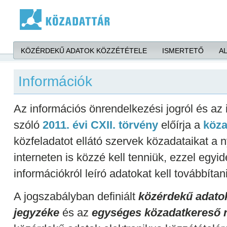
Ugrás a tartalomra
KÖZÉRDEKŰ ADATOK KÖZZÉTÉTELE
ISMERTETŐ
A
Információk
Az információs önrendelkezési jogról és az
szóló
2011. évi CXII. törvény
előírja a
köza
közfeladatot ellátó szervek közadataikat a
interneten is közzé kell tenniük, ezzel egyid
információkról leíró adatokat kell továbbítan
A jogszabályban definiált
közérdekű adatok
jegyzéke
és az
egységes közadatkereső 