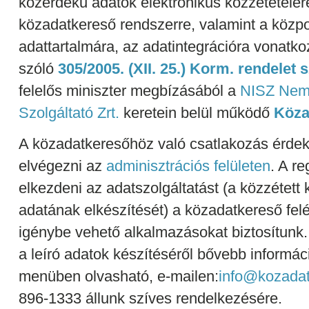
közérdekű adatok elektronikus közzétételé
közadatkereső rendszerre, valamint a közpo
adattartalmára, az adatintegrációra vonatko
szóló
305/2005. (XII. 25.) Korm. rendelet s
felelős miniszter megbízásából a
NISZ Nemz
Szolgáltató Zrt.
keretein belül működő
Köza
A közadatkeresőhöz való csatlakozás érd
elvégezni az
adminisztrációs felületen
. A re
elkezdeni az adatszolgáltatást (a közzétett
adatának elkészítését) a közadatkereső fel
igénybe vehető alkalmazásokat biztosítunk.
a leíró adatok készítéséről bővebb informá
menüben olvasható, e-mailen:
info@kozadat
896-1333 állunk szíves rendelkezésére.