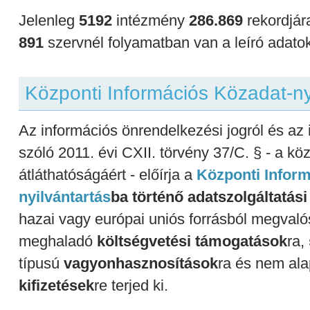
Jelenleg
5192
intézmény
286.869
rekordjár
891
szervnél folyamatban van a leíró adato
Központi Információs Közadat-ny
Az információs önrendelkezési jogról és az
szóló 2011. évi CXII. törvény 37/C. § - a 
átláthatóságáért - előírja a
Központi Infor
nyilvántartás
ba történő adatszolgáltatási
hazai vagy európai uniós forrásból megvalósu
meghaladó
költségvetési támogatások
ra,
típusú
vagyonhasznosítások
ra és nem alap
kifizetések
re terjed ki.